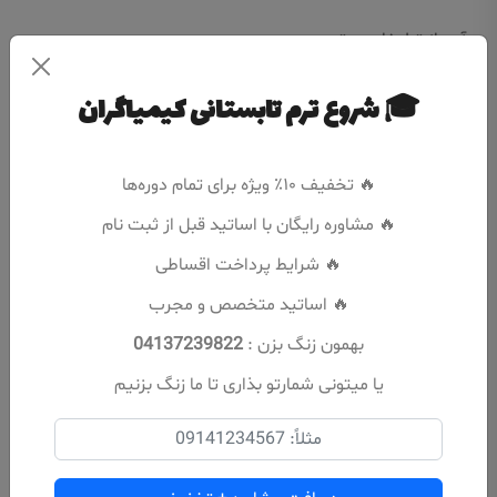
درآمد از تبلیغات یوتیوب
کسب درآمد از اسپانسر
🎓 شروع ترم تابستانی کیمیاگران
فروش خدمات یا محصول
🔥 تخفیف ۱۰٪ ویژه برای تمام دوره‌ها
درآمد از مدیریت کانال دیگران
🔥 مشاوره رایگان با اساتید قبل از ثبت نام
راه‌های درآمد دلاری بدون داشتن کانال شخصی
🔥 شرایط پرداخت اقساطی
🔥 اساتید متخصص و مجرب
بهمون زنگ بزن :
04137239822
یا میتونی شمارتو بذاری تا ما زنگ بزنیم
بخش ۸: مدیریت حرفه‌ای به عنوان ادمین
وظایف تخصصی ادمین یوتیوب