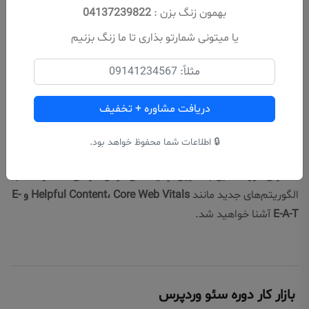
در پایان دوره، شما نه‌تنها سئو را یاد گرفته‌اید، بلکه می‌توانید:
بهمون زنگ بزن :
04137239822
یا میتونی شمارتو بذاری تا ما زنگ بزنیم
پروژه‌های واقعی انجام دهید
به عنوان فریلنسر فعالیت کنید
یا در شرکت‌ها به‌عنوان متخصص سئو وردپرس استخدام شوید
دریافت مشاوره + تخفیف
7. آشنایی با جدیدترین استانداردها و الگوریتم‌های گوگل
🔒 اطلاعات شما محفوظ خواهد بود.
محتوای دوره مطابق با آخرین آپدیت‌های گوگل طراحی شده و شما با
الگوریتم‌های جدید مانند
Helpful Content، Core Web Vitals و E-
E-A-T
آشنا خواهید شد.
بازار کار دوره سئو وردپرس