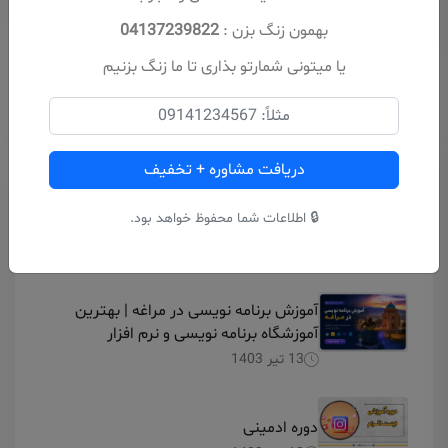
بهمون زنگ بزن :
04137239822
یا میتونی شمارتو بذاری تا ما زنگ بزنیم
مقالات اخیر
دریافت مشاوره + تخفیف
آموزش طراحی سایت در مراغه
🔒 اطلاعات شما محفوظ خواهد بود.
13 تیر 1403
آموزش برنامه نویسی در مراغه | بهترین
آموزشگاه برنامه نویسی و نرم افزار
13 تیر 1403
دوره ادمینی