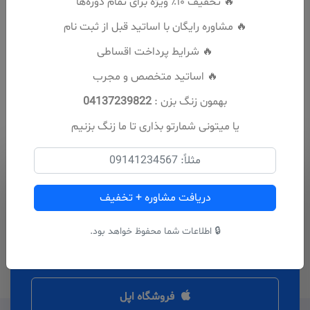
🔥 تخفیف ۱۰٪ ویژه برای تمام دوره‌ها
شماره تماس:
09398765488
🔥 مشاوره رایگان با اساتید قبل از ثبت نام
🔥 شرایط پرداخت اقساطی
🔥 اساتید متخصص و مجرب
بهمون زنگ بزن :
04137239822
یا میتونی شمارتو بذاری تا ما زنگ بزنیم
دانلود برنامه
دریافت مشاوره + تخفیف
آیا برای شروع کار خود آماده اید
🔒 اطلاعات شما محفوظ خواهد بود.
دوره آنلاین؟
فروشگاه اپل