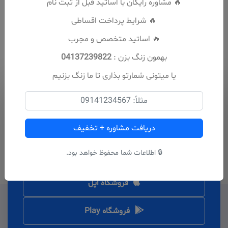
🔥 مشاوره رایگان با اساتید قبل از ثبت نام
🔥 شرایط پرداخت اقساطی
🔥 اساتید متخصص و مجرب
بهمون زنگ بزن :
04137239822
یا میتونی شمارتو بذاری تا ما زنگ بزنیم
دانلود برنامه
آیا برای شروع کار خود آماده اید
دریافت مشاوره + تخفیف
دوره آنلاین؟
🔒 اطلاعات شما محفوظ خواهد بود.
فروشگاه اپل
فروشگاه Play